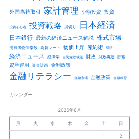
家計管理
外国為替取引
投資
少額投資
日本経済
投資戦略
損切り
投資初心者
株式市場
日本銀行
最新の経済ニュース解説
物価上昇
節約術
消費者物価指数
為替レート
経済
経済ニュース
財政
経済学
財政再建
貯蓄
自民党総裁選
資産運用
金利政策
資金計画
金融リテラシー
金融政策
金融市場
金融教育
カレンダー
2026年8月
月
火
水
木
金
土
日
1
2