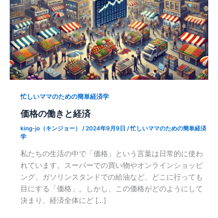
忙しいママのための簡単経済学
価格の働きと経済
king-jo（キンジョー）
/
2024年9月9日
/
忙しいママのための簡単経済
学
私たちの生活の中で「価格」という言葉は日常的に使わ
れています。スーパーでの買い物やオンラインショッピ
ング、ガソリンスタンドでの給油など、どこに行っても
目にする「価格」。しかし、この価格がどのようにして
決まり、経済全体にど […]