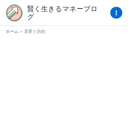
内
賢く生きるマネーブロ
容
グ
を
ス
キ
ホーム
需要と供給
ッ
プ