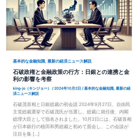
,
基本的な金融知識
最新の経済ニュース解説
石破政権と金融政策の行方：日銀との連携と金
利の影響を考察
king-jo（キンジョー）
/
2024年10月2日
/
基本的な金融知識
,
最新の経
済ニュース解説
石破茂首相と日銀総裁の初会談 2024年9月27日、自由民
主党総裁選挙で石破茂氏が当選し、総裁に就任後、内閣
総理大臣として指名されました。10月2日には、石破首相
が日本銀行の植田和男総裁と初めて面会し、この会談が
注目を集 […]