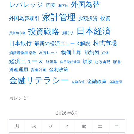
外国為替
レバレッジ
円安
利下げ
家計管理
外国為替取引
投資
少額投資
日本経済
投資戦略
損切り
投資初心者
株式市場
日本銀行
最新の経済ニュース解説
物価上昇
節約術
消費者物価指数
為替レート
経済
経済ニュース
財政
経済学
財政再建
貯蓄
自民党総裁選
資産運用
金利政策
資金計画
金融リテラシー
金融政策
金融市場
金融教育
カレンダー
2026年8月
月
火
水
木
金
土
日