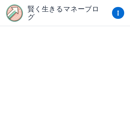
内
賢く生きるマネーブロ
容
グ
を
ス
キ
ッ
プ