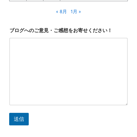
« 8月
1月 »
ブ
ブログへのご意見・ご感想をお寄せください！
ロ
グ
へ
の
ご
意
見
・
ご
感
想
を
お
寄
せ
く
送信
だ
さ
い