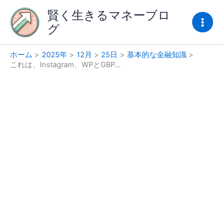
内
賢く生きるマネーブロ
容
グ
を
ス
キ
ホーム
2025年
12月
25日
基本的な金融知識
これは、Instagram、WPとGBP…
ッ
プ