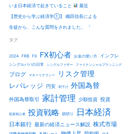
いま日本経済で起きていること
最近
【歴史から学ぶ経済学①】 織田信長による
生徒から、こんな質問をされました。 「
タグ
FX初心者
インフレ
2024
FRB
FX
お金の使い方
シングルパパの日常
シングルファザー
ファイナンシャルプランニング
リスク管理
ブログ
マネーリテラシー
外国為替
レバレッジ
円安
利下げ
家計管理
外国為替取引
投資
少額投資
日本経済
投資戦略
損切り
投資初心者
株式市場
日本銀行
最新の経済ニュース解説
物価上昇
節約術
消費者物価指数
為替レート