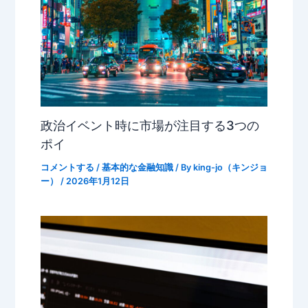
政治イベント時に市場が注目する3つの
ポイ
コメントする
/
基本的な金融知識
/ By
king-jo（キンジョ
ー）
/
2026年1月12日