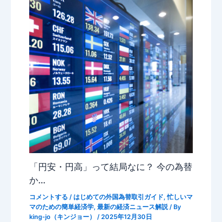
「円安・円高」って結局なに？ 今の為替
か…
コメントする
/
はじめての外国為替取引ガイド
,
忙しいマ
マのための簡単経済学
,
最新の経済ニュース解説
/ By
king-jo（キンジョー）
/
2025年12月30日