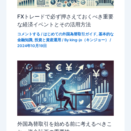
FXトレードで必ず押さえておくべき重要
な経済イベントとその活用方法
コメントする
/
はじめての外国為替取引ガイド
,
基本的な
金融知識
,
投資と資産運用
/ By
king-jo（キンジョー）
/
2024年10月19日
外国為替取引を始める前に考えるべきこ