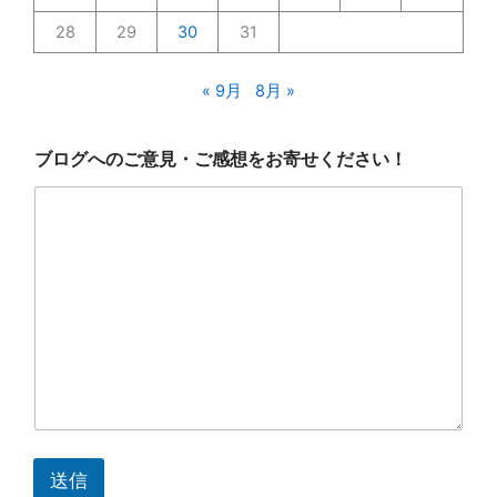
28
29
30
31
« 9月
8月 »
ブ
ブログへのご意見・ご感想をお寄せください！
ロ
グ
へ
の
ご
意
見
・
ご
感
想
を
お
寄
せ
く
送信