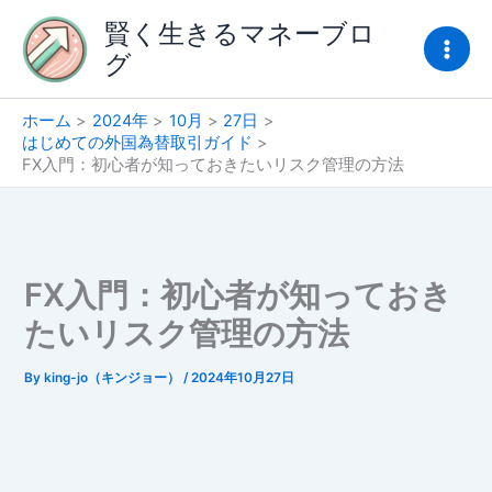
内
賢く生きるマネーブロ
容
グ
を
ス
キ
ホーム
2024年
10月
27日
はじめての外国為替取引ガイド
ッ
FX入門：初心者が知っておきたいリスク管理の方法
プ
FX入門：初心者が知っておき
たいリスク管理の方法
By
king-jo（キンジョー）
/
2024年10月27日