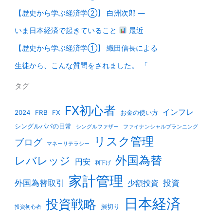
【歴史から学ぶ経済学②】 白洲次郎 ―
いま日本経済で起きていること
最近
【歴史から学ぶ経済学①】 織田信長による
生徒から、こんな質問をされました。 「
タグ
FX初心者
インフレ
2024
FRB
FX
お金の使い方
シングルパパの日常
シングルファザー
ファイナンシャルプランニング
リスク管理
ブログ
マネーリテラシー
外国為替
レバレッジ
円安
利下げ
家計管理
外国為替取引
投資
少額投資
日本経済
投資戦略
損切り
投資初心者